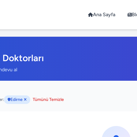
Ana Sayfa
Bl
 Doktorları
andevu al
er:
Edirne
Tümünü Temizle