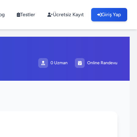
og
Testler
Ücretsiz Kayıt
Giriş Yap
0 Uzman
Online Randevu