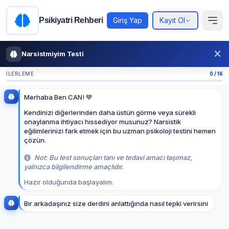
Psikiyatri Rehberi
Giriş Yap
Kayıt Ol
Narsistmiyim Testi
İLERLEME
0 / 16
Merhaba Ben CAN! 💙
Kendinizi diğerlerinden daha üstün görme veya sürekli
onaylanma ihtiyacı hissediyor musunuz? Narsistik
eğilimlerinizi fark etmek için bu uzman psikoloji testini hemen
çözün.
Not: Bu test sonuçları tanı ve tedavi amacı taşımaz,
yalnızca bilgilendirme amaçlıdır.
Hazır olduğunda başlayalım.
B
i
r
a
r
k
a
d
a
ş
ı
n
ı
z
s
i
z
e
d
e
r
d
i
n
i
a
n
l
a
t
t
ı
ğ
ı
n
d
a
n
a
s
ı
l
t
e
p
k
i
v
e
r
i
r
s
i
n
i
z
?