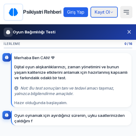
Psikiyatri Rehberi
Giriş Yap
Kayıt Ol
Oyun Bağımlılığı Testi
İLERLEME
0 / 16
Merhaba Ben CAN! 💙
Dijital oyun alışkanlıklarınızı, zaman yönetimini ve bunun
yaşam kalitenize etkilerini anlamak için hazırlanmış kapsamlı
ve farkındalık odaklı bir test.
Not: Bu test sonuçları tanı ve tedavi amacı taşımaz,
yalnızca bilgilendirme amaçlıdır.
Hazır olduğunda başlayalım.
O
y
u
n
o
y
n
a
m
a
k
i
ç
i
n
a
y
ı
r
d
ı
ğ
ı
n
ı
z
s
ü
r
e
n
i
n
,
u
y
k
u
s
a
a
t
l
e
r
i
n
i
z
d
e
n
ç
a
l
d
ı
ğ
ı
n
ı
f
a
r
k