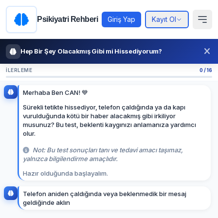
Psikiyatri Rehberi
Giriş Yap
Kayıt Ol
Hep Bir Şey Olacakmış Gibi mi Hissediyorum?
İLERLEME
0 / 16
Merhaba Ben CAN! 💙
Sürekli tetikte hissediyor, telefon çaldığında ya da kapı
vurulduğunda kötü bir haber alacakmış gibi irkiliyor
musunuz? Bu test, beklenti kaygınızı anlamanıza yardımcı
olur.
Not: Bu test sonuçları tanı ve tedavi amacı taşımaz,
yalnızca bilgilendirme amaçlıdır.
Hazır olduğunda başlayalım.
T
e
l
e
f
o
n
a
n
i
d
e
n
ç
a
l
d
ı
ğ
ı
n
d
a
v
e
y
a
b
e
k
l
e
n
m
e
d
i
k
b
i
r
m
e
s
a
j
g
e
l
d
i
ğ
i
n
d
e
a
k
l
ı
n
ı
z
a