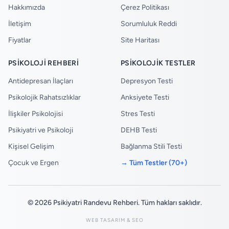
Hakkımızda
Çerez Politikası
İletişim
Sorumluluk Reddi
Fiyatlar
Site Haritası
PSIKOLOJI REHBERI
PSIKOLOJIK TESTLER
Antidepresan İlaçları
Depresyon Testi
Psikolojik Rahatsızlıklar
Anksiyete Testi
İlişkiler Psikolojisi
Stres Testi
Psikiyatri ve Psikoloji
DEHB Testi
Kişisel Gelişim
Bağlanma Stili Testi
Çocuk ve Ergen
→ Tüm Testler (70+)
© 2026 Psikiyatri Randevu Rehberi. Tüm hakları saklıdır.
WEB TASARIM & SEO