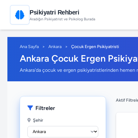
Psikiyatri Rehberi
Aradığın Psikiyatrist ve Psikolog Burada
Ana Sayfa
>
Ankara
>
Çocuk Ergen Psikiyatristi
Ankara Çocuk Ergen Psikiyat
Ankara'da çocuk ve ergen psikiyatristlerinden hemen r
Aktif Filtrel
Filtreler
Şehir