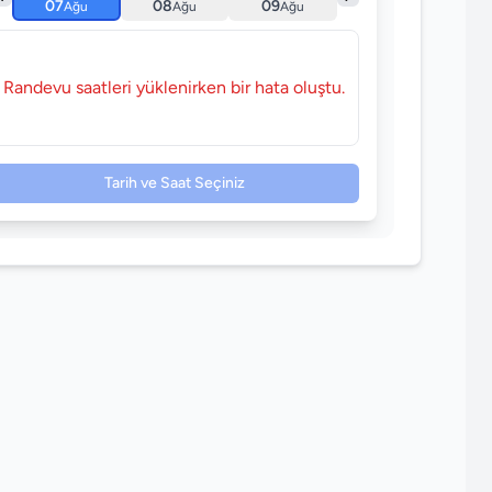
07
08
09
Ağu
Ağu
Ağu
Randevu saatleri yüklenirken bir hata oluştu.
Tarih ve Saat Seçiniz