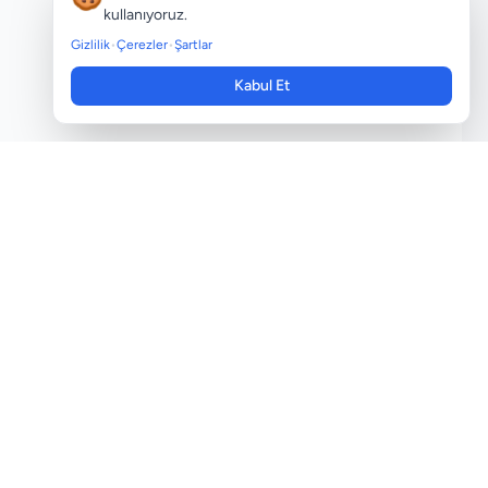
kullanıyoruz.
Gizlilik
•
Çerezler
•
Şartlar
Kabul Et