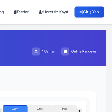
og
Testler
Ücretsiz Kayıt
Giriş Yap
1 Uzman
Online Randevu
Cum
Cmt
Paz