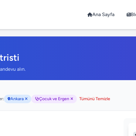
Ana Sayfa
Bl
risti
andevu alın.
er:
Ankara
Çocuk ve Ergen
Tümünü Temizle