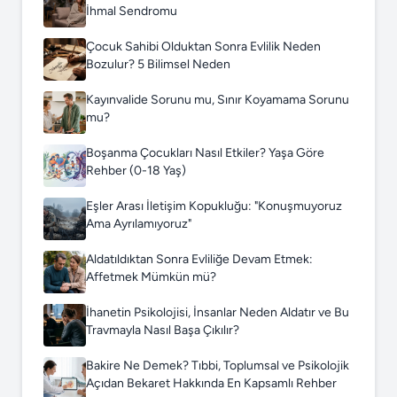
İhmal Sendromu
Çocuk Sahibi Olduktan Sonra Evlilik Neden
Bozulur? 5 Bilimsel Neden
Kayınvalide Sorunu mu, Sınır Koyamama Sorunu
mu?
Boşanma Çocukları Nasıl Etkiler? Yaşa Göre
Rehber (0-18 Yaş)
Eşler Arası İletişim Kopukluğu: "Konuşmuyoruz
Ama Ayrılamıyoruz"
Aldatıldıktan Sonra Evliliğe Devam Etmek:
Affetmek Mümkün mü?
İhanetin Psikolojisi, İnsanlar Neden Aldatır ve Bu
Travmayla Nasıl Başa Çıkılır?
Bakire Ne Demek? Tıbbi, Toplumsal ve Psikolojik
Açıdan Bekaret Hakkında En Kapsamlı Rehber