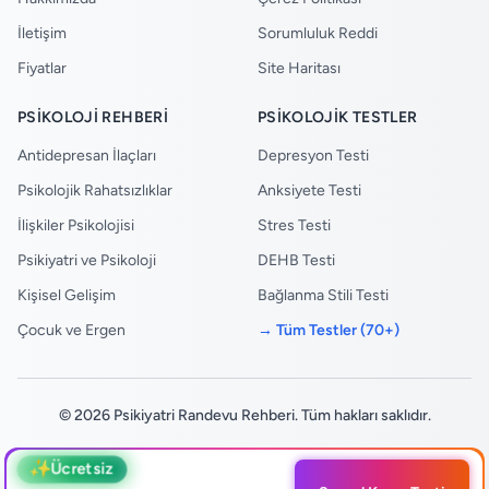
İletişim
Sorumluluk Reddi
Fiyatlar
Site Haritası
PSIKOLOJI REHBERI
PSIKOLOJIK TESTLER
Antidepresan İlaçları
Depresyon Testi
Psikolojik Rahatsızlıklar
Anksiyete Testi
İlişkiler Psikolojisi
Stres Testi
Psikiyatri ve Psikoloji
DEHB Testi
Kişisel Gelişim
Bağlanma Stili Testi
Çocuk ve Ergen
→ Tüm Testler (70+)
© 2026 Psikiyatri Randevu Rehberi. Tüm hakları saklıdır.
WEB TASARIM & SEO
✨
Ücretsiz
Bu platform yalnızca bilgilendirme amaçlıdır ve profesyonel tıbbi tavsiye, tanı