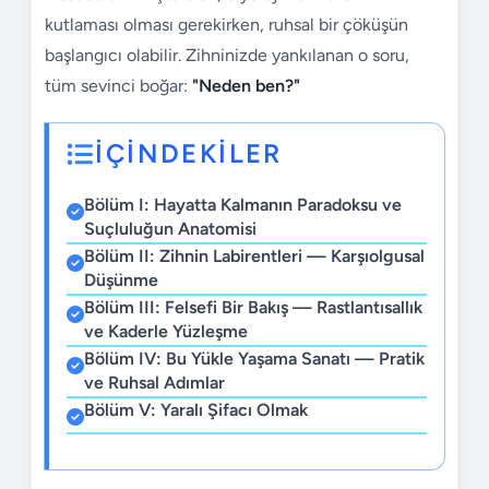
kutlaması olması gerekirken, ruhsal bir çöküşün
başlangıcı olabilir. Zihninizde yankılanan o soru,
tüm sevinci boğar:
"Neden ben?"
İÇİNDEKİLER
Bölüm I: Hayatta Kalmanın Paradoksu ve
Suçluluğun Anatomisi
Bölüm II: Zihnin Labirentleri — Karşıolgusal
Düşünme
Bölüm III: Felsefi Bir Bakış — Rastlantısallık
ve Kaderle Yüzleşme
Bölüm IV: Bu Yükle Yaşama Sanatı — Pratik
ve Ruhsal Adımlar
Bölüm V: Yaralı Şifacı Olmak