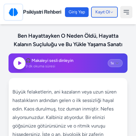
Psikiyatri Rehberi
Giriş Yap
Kayıt Ol
Ben Hayattayken O Neden Öldü, Hayatta
Kalanın Suçluluğu ve Bu Yükle Yaşama Sanatı
🎧 Makaleyi sesli dinleyin
9
dk okuma süresi
Büyük felaketlerin, ani kazaların veya uzun süren
hastalıkların ardından gelen o ilk sessizliği hayal
edin. Kaos durulmuş, toz duman inmiştir. Nefes
alıyorsunuzdur. Kalbiniz atıyordur. Bir elinizi
göğsünüze götürürsünüz ve o ritmik vuruşu
hissedersiniz. İşte o an, biyolojik bir zaferin