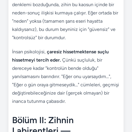
denklemi bozduğunda, zihin bu kaosun içinde bir
neden-sonuç ilişkisi kurmaya çalışır. Eğer ortada bir
"neden" yoksa (tamamen şans eseri hayatta
kaldıysanız), bu durum beyniniz için "güvensiz" ve
"kontrolsüz" bir durumdur.
İnsan psikolojisi,
çaresiz hissetmektense suçlu
hissetmeyi tercih eder.
Çünkü suçluluk, bir
dereceye kadar "kontrolün bende olduğu"
yanılsamasını barındırır. "Eğer onu uyarsaydım...",
"Eğer o gün oraya gitmeseydik..." cümleleri, geçmişi
değiştirebileceğinize dair (gerçek olmayan) bir
inanca tutunma çabasıdır.
Bölüm II: Zihnin
Labirentleri —