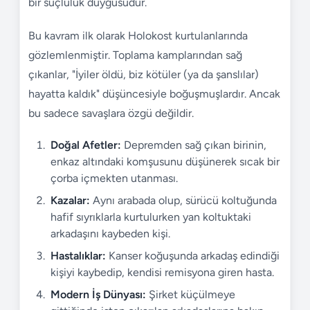
bir suçluluk duygusudur.
Bu kavram ilk olarak Holokost kurtulanlarında
gözlemlenmiştir. Toplama kamplarından sağ
çıkanlar, "İyiler öldü, biz kötüler (ya da şanslılar)
hayatta kaldık" düşüncesiyle boğuşmuşlardır. Ancak
bu sadece savaşlara özgü değildir.
Doğal Afetler:
Depremden sağ çıkan birinin,
enkaz altındaki komşusunu düşünerek sıcak bir
çorba içmekten utanması.
Kazalar:
Aynı arabada olup, sürücü koltuğunda
hafif sıyrıklarla kurtulurken yan koltuktaki
arkadaşını kaybeden kişi.
Hastalıklar:
Kanser koğuşunda arkadaş edindiği
kişiyi kaybedip, kendisi remisyona giren hasta.
Modern İş Dünyası:
Şirket küçülmeye