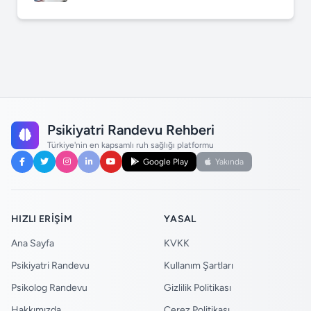
Psikiyatri Randevu Rehberi
Türkiye'nin en kapsamlı ruh sağlığı platformu
Google Play
Yakında
HIZLI ERIŞIM
YASAL
Ana Sayfa
KVKK
Psikiyatri Randevu
Kullanım Şartları
Psikolog Randevu
Gizlilik Politikası
Hakkımızda
Çerez Politikası