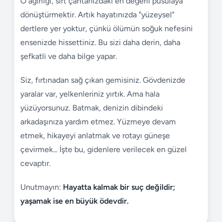
O ağırlığı, sırt çantanızdaki en değerli pusulaya
dönüştürmektir. Artık hayatınızda "yüzeysel"
dertlere yer yoktur, çünkü ölümün soğuk nefesini
ensenizde hissettiniz. Bu sizi daha derin, daha
şefkatli ve daha bilge yapar.
Siz, fırtınadan sağ çıkan gemisiniz. Gövdenizde
yaralar var, yelkenleriniz yırtık. Ama hala
yüzüyorsunuz. Batmak, denizin dibindeki
arkadaşınıza yardım etmez. Yüzmeye devam
etmek, hikayeyi anlatmak ve rotayı güneşe
çevirmek... İşte bu, gidenlere verilecek en güzel
cevaptır.
Unutmayın:
Hayatta kalmak bir suç değildir;
yaşamak ise en büyük ödevdir.