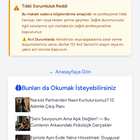
Tıbbi Sorumluluk Reddi
Bu makale sadece bilgilendirme amaçlıdır
ve profesyonel tıbbi
tavsiye, tanı veya tedavi yerine geçmez. Sağlık durumunuzla
ilgili sorularınız için mutlaka bir sağlık profesyoneline
başvurunuz.
⚠️ Acil Durumlarda:
Kendinize veya başkalarına zarar verme
düşünceleriniz varsa, derhal 112 Acil Servisi'ni arayın veya en
yakın acil servise başvurun.
← Anasayfaya Dön
Bunları da Okumak İsteyebilirsiniz
Narsist Partnerden Nasıl Kurtulursunuz? 12
Adımlık Çıkış Planı
"Seni Seviyorum Ama Aşık Değilim" — Bu
Cümlenin Arkasındaki Psikolojik Gerçekler
Eşinizle Aynı Evde Yalnız Hissetmek: Duygusal