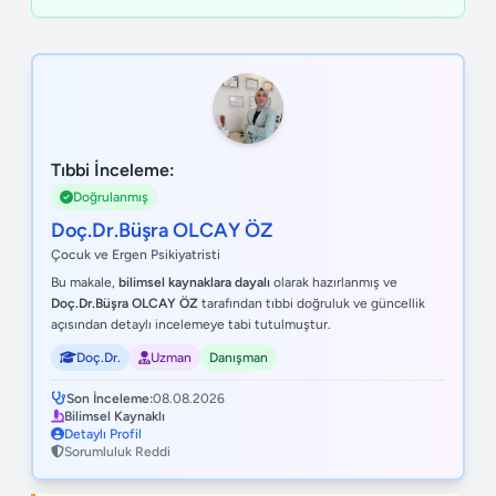
Tıbbi İnceleme:
Doğrulanmış
Doç.Dr.Büşra OLCAY ÖZ
Çocuk ve Ergen Psikiyatristi
Bu makale,
bilimsel kaynaklara dayalı
olarak hazırlanmış ve
Doç.Dr.Büşra OLCAY ÖZ
tarafından tıbbi doğruluk ve güncellik
açısından detaylı incelemeye tabi tutulmuştur.
Doç.Dr.
Uzman
Danışman
Son İnceleme:
08.08.2026
Bilimsel Kaynaklı
Detaylı Profil
Sorumluluk Reddi