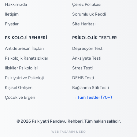
Hakkımızda
Çerez Politikası
İletişim
Sorumluluk Reddi
Fiyatlar
Site Haritası
PSIKOLOJI REHBERI
PSIKOLOJIK TESTLER
Antidepresan İlaçları
Depresyon Testi
Psikolojik Rahatsızlıklar
Anksiyete Testi
İlişkiler Psikolojisi
Stres Testi
Psikiyatri ve Psikoloji
DEHB Testi
Kişisel Gelişim
Bağlanma Stili Testi
Çocuk ve Ergen
→ Tüm Testler (70+)
© 2026 Psikiyatri Randevu Rehberi. Tüm hakları saklıdır.
WEB TASARIM & SEO