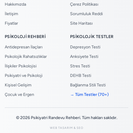
Hakkımızda
Çerez Politikası
İletişim
Sorumluluk Reddi
Fiyatlar
Site Haritası
PSIKOLOJI REHBERI
PSIKOLOJIK TESTLER
Antidepresan İlaçları
Depresyon Testi
Psikolojik Rahatsızlıklar
Anksiyete Testi
İlişkiler Psikolojisi
Stres Testi
Psikiyatri ve Psikoloji
DEHB Testi
Kişisel Gelişim
Bağlanma Stili Testi
Çocuk ve Ergen
→ Tüm Testler (70+)
© 2026 Psikiyatri Randevu Rehberi. Tüm hakları saklıdır.
WEB TASARIM & SEO