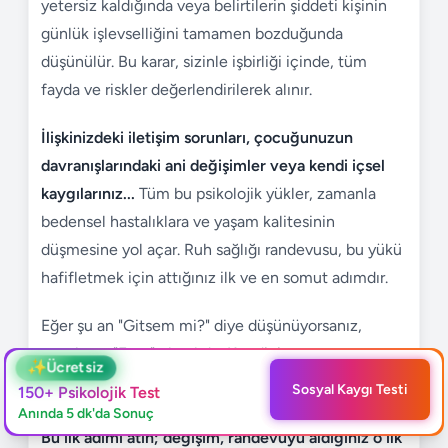
yetersiz kaldığında veya belirtilerin şiddeti kişinin
günlük işlevselliğini tamamen bozduğunda
düşünülür. Bu karar, sizinle işbirliği içinde, tüm
fayda ve riskler değerlendirilerek alınır.
İlişkinizdeki iletişim sorunları, çocuğunuzun
davranışlarındaki ani değişimler veya kendi içsel
kaygılarınız...
Tüm bu psikolojik yükler, zamanla
bedensel hastalıklara ve yaşam kalitesinin
düşmesine yol açar. Ruh sağlığı randevusu, bu yükü
hafifletmek için attığınız ilk ve en somut adımdır.
Eğer şu an "Gitsem mi?" diye düşünüyorsanız,
cevabınız "Evet" olmalıdır. Kendinize ve
✨
Ücretsiz
sevdiklerinize yapacağınız en büyük yatırım,
Sosyal Kaygı Testi
150+ Psikolojik Test
zihinsel ve duygusal sağlığınızı önceliklendirmektir.
Anında 5 dk'da Sonuç
Bu ilk adımı atın; değişim, randevuyu aldığınız o ilk