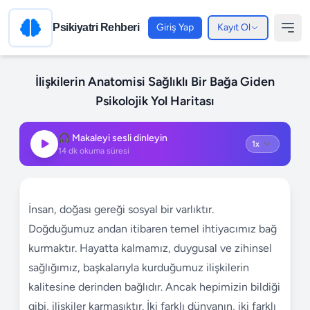
Psikiyatri Rehberi
Giriş Yap
Kayıt Ol
İlişkilerin Anatomisi Sağlıklı Bir Bağa Giden
Psikolojik Yol Haritası
🎧 Makaleyi sesli dinleyin
14
dk okuma süresi
İnsan, doğası gereği sosyal bir varlıktır.
Doğduğumuz andan itibaren temel ihtiyacımız bağ
kurmaktır. Hayatta kalmamız, duygusal ve zihinsel
sağlığımız, başkalarıyla kurduğumuz ilişkilerin
kalitesine derinden bağlıdır. Ancak hepimizin bildiği
gibi, ilişkiler karmaşıktır. İki farklı dünyanın, iki farklı