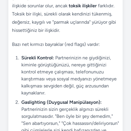
ilişkide sorunlar olur, ancak
toksik ilişkiler
farklıdır.
Toksik bir ilişki, sürekli olarak kendinizi tükenmiş,
değersiz, kaygılı ve "parmak uçlarında" yürüyor gibi
hissettiğiniz bir ilişkidir.
Bazı net kırmızı bayraklar (red flags) vardır:
Sürekli Kontrol:
Partnerinizin ne giydiğinizi,
kiminle görüştüğünüzü, nereye gittiğinizi
kontrol etmeye çalışması, telefonunuzu
karıştırması veya sosyal medyanızı yönetmeye
kalkışması sevgiden değil, güç arzusundan
kaynaklanır.
Gaslighting (Duygusal Manipülasyon):
Partnerinizin sizin gerçeklik algınızı sürekli
sorgulatmasıdır. "Ben öyle bir şey demedim,"
"Sen abartıyorsun," "Çok hassassın/deliriyorsun"
gibi cümlelerle sizi kendi hafızanızdan ve