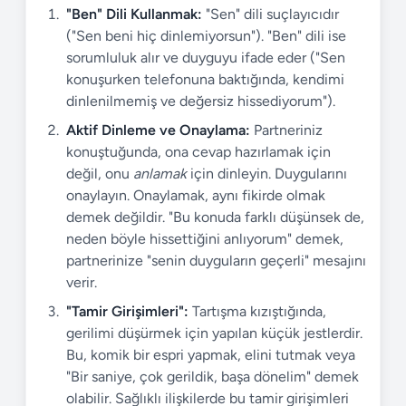
"Ben" Dili Kullanmak:
"Sen" dili suçlayıcıdır
("Sen beni hiç dinlemiyorsun"). "Ben" dili ise
sorumluluk alır ve duyguyu ifade eder ("Sen
konuşurken telefonuna baktığında, kendimi
dinlenilmemiş ve değersiz hissediyorum").
Aktif Dinleme ve Onaylama:
Partneriniz
konuştuğunda, ona cevap hazırlamak için
değil, onu
anlamak
için dinleyin. Duygularını
onaylayın. Onaylamak, aynı fikirde olmak
demek değildir. "Bu konuda farklı düşünsek de,
neden böyle hissettiğini anlıyorum" demek,
partnerinize "senin duyguların geçerli" mesajını
verir.
"Tamir Girişimleri":
Tartışma kızıştığında,
gerilimi düşürmek için yapılan küçük jestlerdir.
Bu, komik bir espri yapmak, elini tutmak veya
"Bir saniye, çok gerildik, başa dönelim" demek
olabilir. Sağlıklı ilişkilerde bu tamir girişimleri