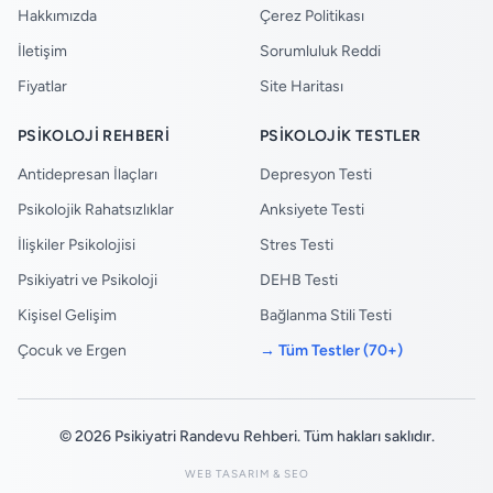
Hakkımızda
Çerez Politikası
İletişim
Sorumluluk Reddi
Fiyatlar
Site Haritası
PSIKOLOJI REHBERI
PSIKOLOJIK TESTLER
Antidepresan İlaçları
Depresyon Testi
Psikolojik Rahatsızlıklar
Anksiyete Testi
İlişkiler Psikolojisi
Stres Testi
Psikiyatri ve Psikoloji
DEHB Testi
Kişisel Gelişim
Bağlanma Stili Testi
Çocuk ve Ergen
→ Tüm Testler (70+)
© 2026 Psikiyatri Randevu Rehberi. Tüm hakları saklıdır.
WEB TASARIM & SEO