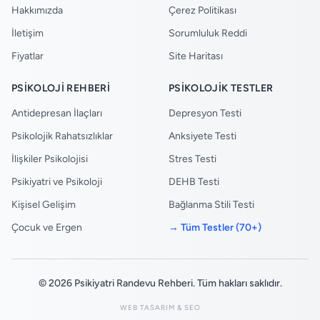
Hakkımızda
Çerez Politikası
İletişim
Sorumluluk Reddi
Fiyatlar
Site Haritası
PSIKOLOJI REHBERI
PSIKOLOJIK TESTLER
Antidepresan İlaçları
Depresyon Testi
Psikolojik Rahatsızlıklar
Anksiyete Testi
İlişkiler Psikolojisi
Stres Testi
Psikiyatri ve Psikoloji
DEHB Testi
Kişisel Gelişim
Bağlanma Stili Testi
Çocuk ve Ergen
→ Tüm Testler (70+)
© 2026 Psikiyatri Randevu Rehberi. Tüm hakları saklıdır.
WEB TASARIM & SEO