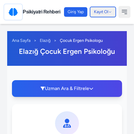
Psikiyatri Rehberi
Giriş Yap
Kayıt Ol
Ana Sayfa
>
Elazığ
>
Çocuk Ergen Psikologu
Elazığ Çocuk Ergen Psikoloğu
Uzman Ara & Filtrele