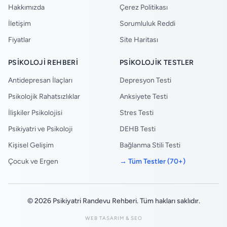
Hakkımızda
Çerez Politikası
İletişim
Sorumluluk Reddi
Fiyatlar
Site Haritası
PSIKOLOJI REHBERI
PSIKOLOJIK TESTLER
Antidepresan İlaçları
Depresyon Testi
Psikolojik Rahatsızlıklar
Anksiyete Testi
İlişkiler Psikolojisi
Stres Testi
Psikiyatri ve Psikoloji
DEHB Testi
Kişisel Gelişim
Bağlanma Stili Testi
Çocuk ve Ergen
→ Tüm Testler (70+)
© 2026 Psikiyatri Randevu Rehberi. Tüm hakları saklıdır.
WEB TASARIM & SEO