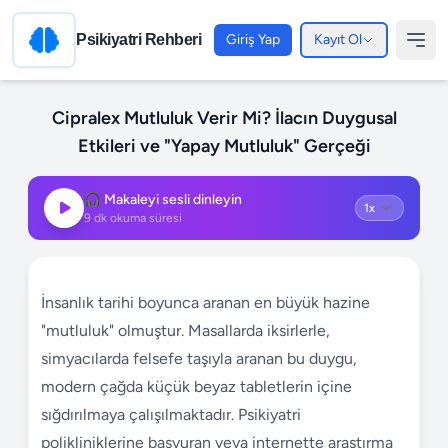
Psikiyatri Rehberi
Giriş Yap
Kayıt Ol
Cipralex Mutluluk Verir Mi? İlacın Duygusal
Etkileri ve "Yapay Mutluluk" Gerçeği
🎧 Makaleyi sesli dinleyin
9
dk okuma süresi
İnsanlık tarihi boyunca aranan en büyük hazine
"mutluluk" olmuştur. Masallarda iksirlerle,
simyacılarda felsefe taşıyla aranan bu duygu,
modern çağda küçük beyaz tabletlerin içine
sığdırılmaya çalışılmaktadır. Psikiyatri
polikliniklerine başvuran veya internette araştırma