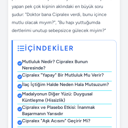
yapan pek çok kişinin aklındaki en büyük soru
şudur: "Doktor bana Cipralex verdi, bunu içince
mutlu olacak mıyım?", "Bu hapı yuttuğumda
dertlerimi unutup sebepsizce gülecek miyim?"
İÇİNDEKİLER
Mutluluk Nedir? Cipralex Bunun
Neresinde?
Cipralex "Yapay" Bir Mutluluk Mu Verir?
İlaç İçtiğim Halde Neden Hala Mutsuzum?
Madalyonun Diğer Yüzü: Duygusal
Küntleşme (Hissizlik)
Cipralex ve Plasebo Etkisi: İnanmak
Başarmanın Yarısıdır
Cipralex "Aşk Acısını" Geçirir Mi?