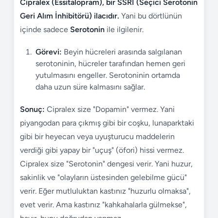
Cipralex (Essitalopram), bir SSRI (Seçici Serotonin
Geri Alım İnhibitörü) ilacıdır.
Yani bu dörtlünün
içinde sadece
Serotonin
ile ilgilenir.
Görevi:
Beyin hücreleri arasında salgılanan
serotoninin, hücreler tarafından hemen geri
yutulmasını engeller. Serotoninin ortamda
daha uzun süre kalmasını sağlar.
Sonuç:
Cipralex size "Dopamin" vermez. Yani
piyangodan para çıkmış gibi bir coşku, lunaparktaki
gibi bir heyecan veya uyuşturucu maddelerin
verdiği gibi yapay bir "uçuş" (öfori) hissi vermez.
Cipralex size "Serotonin" dengesi verir. Yani huzur,
sakinlik ve "olayların üstesinden gelebilme gücü"
verir. Eğer mutluluktan kastınız "huzurlu olmaksa",
evet verir. Ama kastınız "kahkahalarla gülmekse",