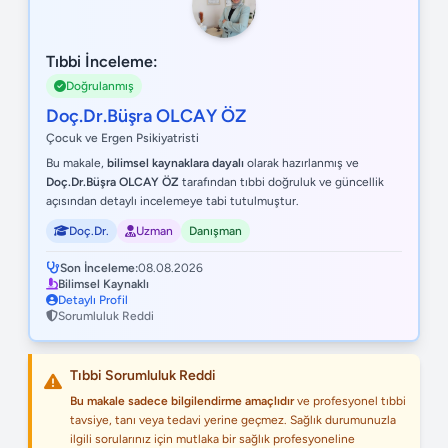
Tıbbi İnceleme:
Doğrulanmış
Doç.Dr.Büşra OLCAY ÖZ
Çocuk ve Ergen Psikiyatristi
Bu makale,
bilimsel kaynaklara dayalı
olarak hazırlanmış ve
Doç.Dr.Büşra OLCAY ÖZ
tarafından tıbbi doğruluk ve güncellik
açısından detaylı incelemeye tabi tutulmuştur.
Doç.Dr.
Uzman
Danışman
Son İnceleme:
08.08.2026
Bilimsel Kaynaklı
Detaylı Profil
Sorumluluk Reddi
Tıbbi Sorumluluk Reddi
Bu makale sadece bilgilendirme amaçlıdır
ve profesyonel tıbbi
tavsiye, tanı veya tedavi yerine geçmez. Sağlık durumunuzla
ilgili sorularınız için mutlaka bir sağlık profesyoneline