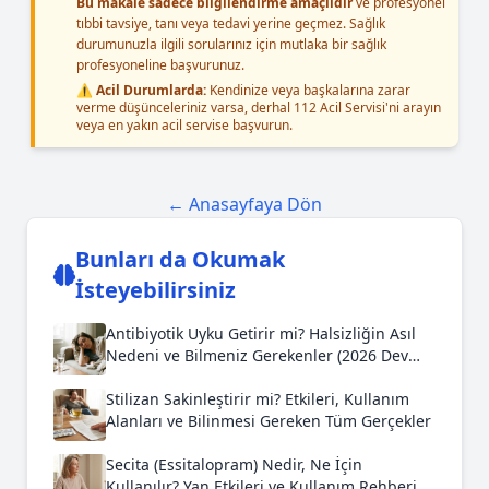
Bu makale sadece bilgilendirme amaçlıdır
ve profesyonel
tıbbi tavsiye, tanı veya tedavi yerine geçmez. Sağlık
durumunuzla ilgili sorularınız için mutlaka bir sağlık
profesyoneline başvurunuz.
⚠️ Acil Durumlarda:
Kendinize veya başkalarına zarar
verme düşünceleriniz varsa, derhal 112 Acil Servisi'ni arayın
veya en yakın acil servise başvurun.
← Anasayfaya Dön
Bunları da Okumak
İsteyebilirsiniz
Antibiyotik Uyku Getirir mi? Halsizliğin Asıl
Nedeni ve Bilmeniz Gerekenler (2026 Dev
Rehber)
Stilizan Sakinleştirir mi? Etkileri, Kullanım
Alanları ve Bilinmesi Gereken Tüm Gerçekler
Secita (Essitalopram) Nedir, Ne İçin
Kullanılır? Yan Etkileri ve Kullanım Rehberi