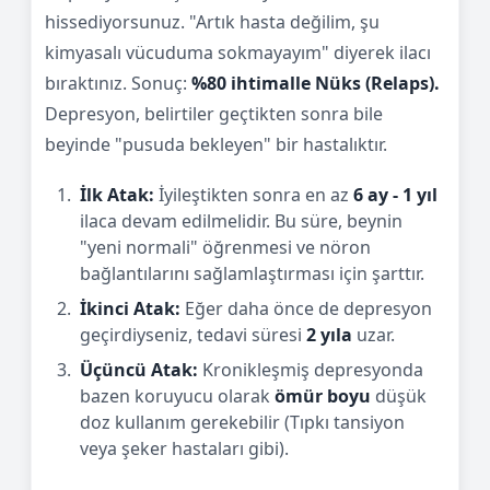
hissediyorsunuz. "Artık hasta değilim, şu
kimyasalı vücuduma sokmayayım" diyerek ilacı
bıraktınız. Sonuç:
%80 ihtimalle Nüks (Relaps).
Depresyon, belirtiler geçtikten sonra bile
beyinde "pusuda bekleyen" bir hastalıktır.
İlk Atak:
İyileştikten sonra en az
6 ay - 1 yıl
ilaca devam edilmelidir. Bu süre, beynin
"yeni normali" öğrenmesi ve nöron
bağlantılarını sağlamlaştırması için şarttır.
İkinci Atak:
Eğer daha önce de depresyon
geçirdiyseniz, tedavi süresi
2 yıla
uzar.
Üçüncü Atak:
Kronikleşmiş depresyonda
bazen koruyucu olarak
ömür boyu
düşük
doz kullanım gerekebilir (Tıpkı tansiyon
veya şeker hastaları gibi).