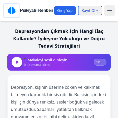
Giriş Yap
Kayıt Ol
Psikiyatri Rehberi
Depresyondan Çıkmak İçin Hangi İlaç
Kullanılır? İyileşme Yolculuğu ve Doğru
Tedavi Stratejileri
🎧 Makaleyi sesli dinleyin
10
dk okuma süresi
Depresyon, kişinin üzerine çöken ve kalkmak
bilmeyen karanlık bir sis gibidir. Bu sisin içindeki
kişi için dünya renksiz, sesler boğuk ve gelecek
umutsuzdur. Sabahları yataktan kalkmak
dünyanın en zor işi gibi gelir, eskiden keyif