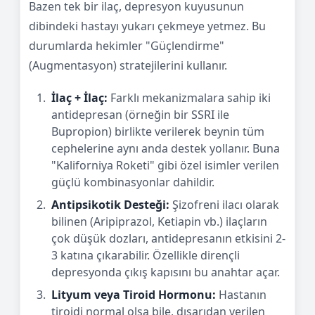
Bazen tek bir ilaç, depresyon kuyusunun
dibindeki hastayı yukarı çekmeye yetmez. Bu
durumlarda hekimler "Güçlendirme"
(Augmentasyon) stratejilerini kullanır.
İlaç + İlaç:
Farklı mekanizmalara sahip iki
antidepresan (örneğin bir SSRI ile
Bupropion) birlikte verilerek beynin tüm
cephelerine aynı anda destek yollanır. Buna
"Kaliforniya Roketi" gibi özel isimler verilen
güçlü kombinasyonlar dahildir.
Antipsikotik Desteği:
Şizofreni ilacı olarak
bilinen (Aripiprazol, Ketiapin vb.) ilaçların
çok düşük dozları, antidepresanın etkisini 2-
3 katına çıkarabilir. Özellikle dirençli
depresyonda çıkış kapısını bu anahtar açar.
Lityum veya Tiroid Hormonu:
Hastanın
tiroidi normal olsa bile, dışarıdan verilen