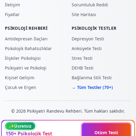
İletişim
Sorumluluk Reddi
Fiyatlar
Site Haritası
PSIKOLOJI REHBERI
PSIKOLOJIK TESTLER
Antidepresan İlaçları
Depresyon Testi
Psikolojik Rahatsızlıklar
Anksiyete Testi
İlişkiler Psikolojisi
Stres Testi
Psikiyatri ve Psikoloji
DEHB Testi
Kişisel Gelişim
Bağlanma Stili Testi
Çocuk ve Ergen
→ Tüm Testler (70+)
© 2026 Psikiyatri Randevu Rehberi. Tüm hakları saklıdır.
WEB TASARIM & SEO
✨
Ücretsiz
Bu platform yalnızca bilgilendirme amaçlıdır ve profesyonel tıbbi tavsiye,
Takıntı Testi
150+ Psikolojik Test
tanı veya tedavi yerine geçmez. Ruh sağlığınızla ilgili endişeleriniz varsa