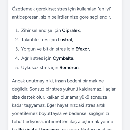
Özetlemek gerekirse; stres için kullanılan "en iyi"
antidepresan, sizin belirtilerinize göre seçilendir.
Zihinsel endişe için
Cipralex
,
Takıntılı stres için
Lustral
,
Yorgun ve bitkin stres için
Efexor
,
Ağrılı stres için
Cymbalta
,
Uykusuz stres için
Remeron
.
Ancak unutmayın ki, insan bedeni bir makine
değildir. Sonsuz bir stres yükünü kaldıramaz. İlaçlar
size destek olur, kalkan olur ama yükü sonsuza
kadar taşıyamaz. Eğer hayatınızdaki stres artık
yönetilemez boyuttaysa ve bedensel sağlığınızı
tehdit ediyorsa, internetten ilaç araştırmak yerine
bir
Psikiyatri Uzmanına
başvurun. Profesyonel bir