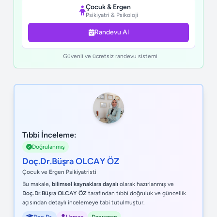
Çocuk & Ergen
Psikiyatri & Psikoloji
Randevu Al
Güvenli ve ücretsiz randevu sistemi
Tıbbi İnceleme:
Doğrulanmış
Doç.Dr.Büşra OLCAY ÖZ
Çocuk ve Ergen Psikiyatristi
Bu makale,
bilimsel kaynaklara dayalı
olarak hazırlanmış ve
Doç.Dr.Büşra OLCAY ÖZ
tarafından tıbbi doğruluk ve güncellik
açısından detaylı incelemeye tabi tutulmuştur.
Doç.Dr.
Uzman
Danışman