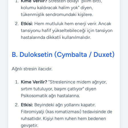
Kime Verilir?
Stresten dolayı "pilim bitti,
kolumu kaldıracak halim yok" diyen,
tükenmişlik sendromundaki kişilere.
Etkisi:
Hem mutluluk hem enerji verir. Ancak
tansiyonu hafif yükseltebileceği için tansiyon
hastalarında dikkatli kullanılmalıdır.
B. Duloksetin (Cymbalta / Duxet)
Ağrılı stresin ilacıdır.
Kime Verilir?
"Streslenince midem ağrıyor,
sırtım tutuluyor, başım çatlıyor" diyen
Psikosomatik ağrı hastalarına.
Etkisi:
Beyindeki ağrı yollarını kapatır.
Fibromiyalji (kas romatizması) tedavisinde de
ruhsatlıdır. Kişiyi hem ruhen hem bedenen
gevşetir.