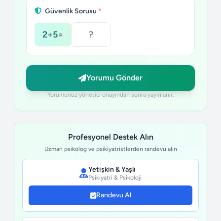
Güvenlik Sorusu
*
2
+
5
=
Yorumu Gönder
Yorumunuz yönetici onayından sonra yayınlanır.
Profesyonel Destek Alın
Uzman psikolog ve psikiyatristlerden randevu alın
Yetişkin & Yaşlı
Psikiyatri & Psikoloji
Randevu Al