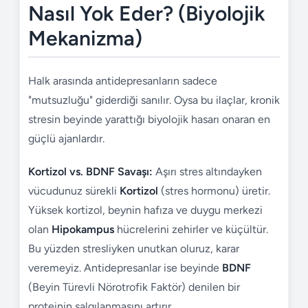
Nasıl Yok Eder? (Biyolojik
Mekanizma)
Halk arasında antidepresanların sadece
"mutsuzluğu" giderdiği sanılır. Oysa bu ilaçlar, kronik
stresin beyinde yarattığı biyolojik hasarı onaran en
güçlü ajanlardır.
Kortizol vs. BDNF Savaşı:
Aşırı stres altındayken
vücudunuz sürekli
Kortizol
(stres hormonu) üretir.
Yüksek kortizol, beynin hafıza ve duygu merkezi
olan
Hipokampus
hücrelerini zehirler ve küçültür.
Bu yüzden stresliyken unutkan oluruz, karar
veremeyiz. Antidepresanlar ise beyinde
BDNF
(Beyin Türevli Nörotrofik Faktör) denilen bir
proteinin salgılanmasını artırır.