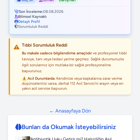
Son İnceleme:
08.08.2026
Bilimsel Kaynaklı
Detaylı Profil
Sorumluluk Reddi
Tıbbi Sorumluluk Reddi
Bu makale sadece bilgilendirme amaçlıdır
ve profesyonel tıbbi
tavsiye, tanı veya tedavi yerine geçmez. Sağlık durumunuzla
ilgili sorularınız için mutlaka bir sağlık profesyoneline
başvurunuz.
⚠️ Acil Durumlarda:
Kendinize veya başkalarına zarar verme
düşünceleriniz varsa, derhal 112 Acil Servisi'ni arayın veya en
yakın acil servise başvurun.
← Anasayfaya Dön
Bunları da Okumak İsteyebilirsiniz
Antibiyotik Uyku Getirir mi? Halsizliğin Asıl