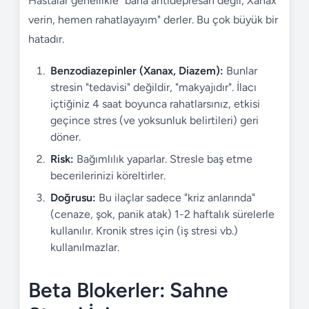
Hastalar genellikle "bana antidepresan değil, Xanax
verin, hemen rahatlayayım" derler. Bu çok büyük bir
hatadır.
Benzodiazepinler (Xanax, Diazem):
Bunlar
stresin "tedavisi" değildir, "makyajıdır". İlacı
içtiğiniz 4 saat boyunca rahatlarsınız, etkisi
geçince stres (ve yoksunluk belirtileri) geri
döner.
Risk:
Bağımlılık yaparlar. Stresle baş etme
becerilerinizi köreltirler.
Doğrusu:
Bu ilaçlar sadece "kriz anlarında"
(cenaze, şok, panik atak) 1-2 haftalık sürelerle
kullanılır. Kronik stres için (iş stresi vb.)
kullanılmazlar.
Beta Blokerler: Sahne