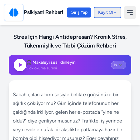
Psikiyatri Rehberi
Giriş Yap
Kayıt Ol
Stres İçin Hangi Antidepresan? Kronik Stres,
Tükenmişlik ve Tıbbi Çözüm Rehberi
🎧 Makaleyi sesli dinleyin
9
dk okuma süresi
Sabah çalan alarm sesiyle birlikte göğsünüze bir
ağırlık çöküyor mu? Gün içinde telefonunuz her
çaldığında irkiliyor, gelen her e-postada "yine ne
oldu?" diye geriliyor musunuz? Trafikte, iş yerinde
veya evde en ufak bir aksilikte patlamaya hazır bir
bomba gibi hissediyor musunuz? Eğer cevabınız