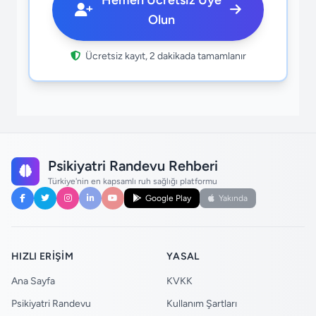
Hemen Ücretsiz Üye
Olun
Ücretsiz kayıt, 2 dakikada tamamlanır
Psikiyatri Randevu Rehberi
Türkiye'nin en kapsamlı ruh sağlığı platformu
Google Play
Yakında
HIZLI ERIŞIM
YASAL
Ana Sayfa
KVKK
Psikiyatri Randevu
Kullanım Şartları