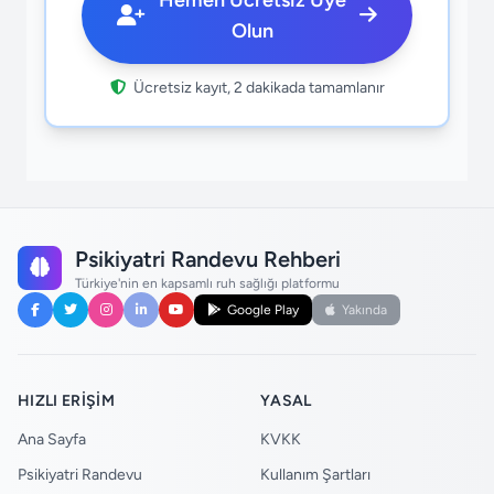
Hemen Ücretsiz Üye
Olun
Ücretsiz kayıt, 2 dakikada tamamlanır
Psikiyatri Randevu Rehberi
Türkiye'nin en kapsamlı ruh sağlığı platformu
Google Play
Yakında
HIZLI ERIŞIM
YASAL
Ana Sayfa
KVKK
Psikiyatri Randevu
Kullanım Şartları