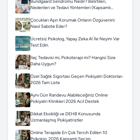
Bundgaard Sendromu Nedir? Belirtileri,
Nedenleri ve Tedavi Yöntemleri (Kapsamlı
Rehber)
Çocukları Aşırı Korumak Onların Özgüvenini
Nasıl Sabote Eder?
Ücretsiz Psikolog, Yapay Zeka Aİ İle Neyim Var
Test Edin.
İlaç Tedavisi mi, Psikoterapi mi? Hangisi Size
Daha Uygun?
Özel Sağlık Sigortası Geçen Psikiyatri Doktorları
2026 Tam Liste
Aynı Gün Randevu Alabileceğiniz Online
Psikiyatri Klinikleri 2026 Acil Destek
Dikkat Eksikliği ve DEHB Konusunda
Uzmanlaşmış Psikiyatristler
Online Terapide En Çok Tercih Edilen 10
Psikolog, 2026 Kapsamlı Seçim