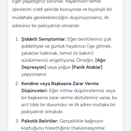
Eğer yaşadığınız sorunlar, hayatınızın temel
işlevlerini ciddi şekilde bozuyorsa ve biyolojik bir
müdahale gerekebileceğini düşünüyorsanız, ilk
adresiniz bir psikiyatrist olmalıdır.
Şiddetli Semptomlar:
Eğer belirtileriniz çok
şiddetliyse ve günlük hayatınızı (işe gitmek,
yataktan kalkmak, temel öz bakım)
sürdürmenizi engelliyorsa. Örneğin,
[Ağır
Depresyon]
veya yoğun
[Panik Ataklar]
yaşıyorsanız.
Kendine veya Başkasına Zarar Verme
Düşünceleri:
Eğer intihar düşünceleriniz veya
bir başkasına zarar verme dürtüleriniz varsa, bu
acil tıbbi bir durumdur ve ilk adres mutlaka bir
psikiyatrist olmalıdır.
Psikotik Belirtiler:
Gerçeklikle bağınızın
koptuğunu hissettiğiniz (halüsinasyonlar,