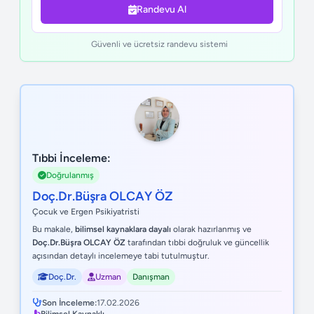
Randevu Al
Güvenli ve ücretsiz randevu sistemi
Tıbbi İnceleme:
Doğrulanmış
Doç.Dr.Büşra OLCAY ÖZ
Çocuk ve Ergen Psikiyatristi
Bu makale,
bilimsel kaynaklara dayalı
olarak hazırlanmış ve
Doç.Dr.Büşra OLCAY ÖZ
tarafından tıbbi doğruluk ve güncellik
açısından detaylı incelemeye tabi tutulmuştur.
Doç.Dr.
Uzman
Danışman
Son İnceleme:
17.02.2026