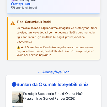
Bilimsel Kaynaklı
Detaylı Profil
Sorumluluk Reddi
Tıbbi Sorumluluk Reddi
Bu makale sadece bilgilendirme amaçlıdır
ve profesyonel tıbbi
tavsiye, tanı veya tedavi yerine geçmez. Sağlık durumunuzla
ilgili sorularınız için mutlaka bir sağlık profesyoneline
başvurunuz.
⚠️ Acil Durumlarda:
Kendinize veya başkalarına zarar verme
düşünceleriniz varsa, derhal 112 Acil Servisi'ni arayın veya en
yakın acil servise başvurun.
← Anasayfaya Dön
Bunları da Okumak İsteyebilirsiniz
Psikolojik Sebeplerle Emekli Olunur Mu?
(Kapsamlı ve Güncel Rehber 2026)