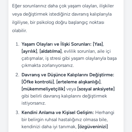
Eğer sorunlarınız daha çok yaşam olayları, ilişkiler
veya değiştirmek istediğiniz davranış kalıplarıyla
ilgiliyse, bir psikolog doğru başlangıç noktası
olabilir.
Yaşam Olayları ve İlişki Sorunları:
[Yas]
,
[ayrılık]
,
[aldatılma]
, evlilik sorunları, aile içi
çatışmalar, iş stresi gibi yaşam olaylarıyla başa
çıkmakta zorlanıyorsanız.
Davranış ve Düşünce Kalıplarını Değiştirme:
[Öfke kontrolü]
,
[erteleme alışkanlığı]
,
[mükemmeliyetçilik]
veya
[sosyal anksiyete]
gibi belirli davranış kalıplarını değiştirmek
istiyorsanız.
Kendini Anlama ve Kişisel Gelişim:
Herhangi
bir belirgin ruhsal hastalığınız olmasa bile,
kendinizi daha iyi tanımak,
[özgüveninizi]