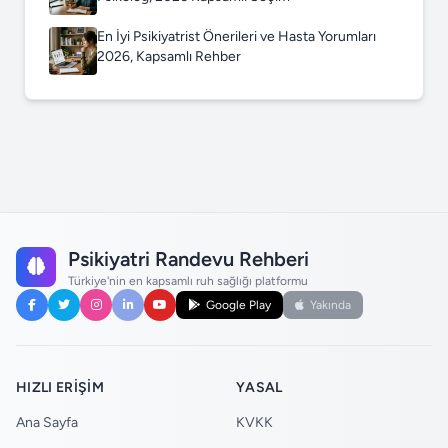
En İyi Psikiyatrist Önerileri ve Hasta Yorumları
2026, Kapsamlı Rehber
Psikiyatri Randevu Rehberi
Türkiye'nin en kapsamlı ruh sağlığı platformu
Google Play
Yakında
HIZLI ERIŞIM
YASAL
Ana Sayfa
KVKK