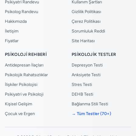
Psikiyatri Randevu
Kullanım Şartları
Psikolog Randevu
Gizlilik Politikası
Hakkımızda
Çerez Politikası
İletişim
Sorumluluk Reddi
Fiyatlar
Site Haritası
PSIKOLOJI REHBERI
PSIKOLOJIK TESTLER
Antidepresan İlaçları
Depresyon Testi
Psikolojik Rahatsızlıklar
Anksiyete Testi
İlişkiler Psikolojisi
Stres Testi
Psikiyatri ve Psikoloji
DEHB Testi
Kişisel Gelişim
Bağlanma Stili Testi
Çocuk ve Ergen
→ Tüm Testler (70+)