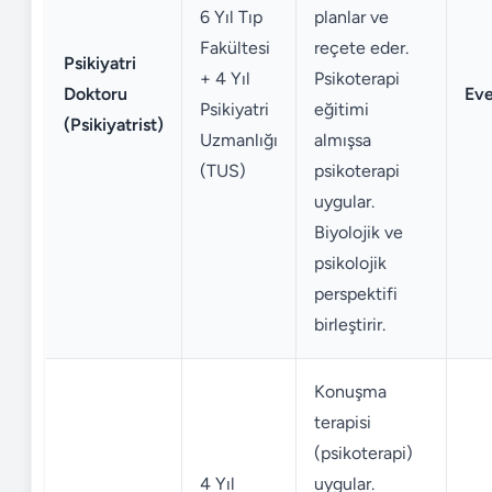
6 Yıl Tıp
planlar ve
Fakültesi
reçete eder.
Psikiyatri
+ 4 Yıl
Psikoterapi
Doktoru
Eve
Psikiyatri
eğitimi
(Psikiyatrist)
Uzmanlığı
almışsa
(TUS)
psikoterapi
uygular.
Biyolojik ve
psikolojik
perspektifi
birleştirir.
Konuşma
terapisi
(psikoterapi)
4 Yıl
uygular.