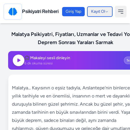
Psikiyatri Rehberi
Giriş Yap
Kayıt Ol
Malatya Psikiyatri, Fiyatları, Uzmanlar ve Tedavi Yol
Deprem Sonrası Yaraları Sarmak
🎧 Makaleyi sesli dinleyin
6
dk okuma süresi
Malatya... Kayısının o eşsiz tadıyla, Arslantepe'nin binlerce
yıllık tarihiyle ve en önemlisi, insanının o mert ve dayanıkl
duruşuyla bilinen güzel şehrimiz. Ancak bu güzel şehir, ya
zamanda tarihinin en büyük sınavlarından birini verdi. Yaş
büyük deprem, sadece binaları değil, aynı zamanda
ruhlarımızı, güven duygumuzu ve geleceğe dair umutlarım