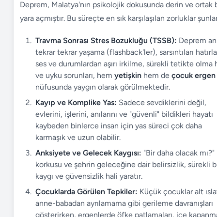
Deprem, Malatya'nın psikolojik dokusunda derin ve ortak b
yara açmıştır. Bu süreçte en sık karşılaşılan zorluklar şunlar
Travma Sonrası Stres Bozukluğu (TSSB):
Deprem anı
tekrar tekrar yaşama (flashback'ler), sarsıntıları hatırl
ses ve durumlardan aşırı irkilme, sürekli tetikte olma h
ve uyku sorunları, hem
yetişkin
hem de
çocuk ergen
nüfusunda yaygın olarak görülmektedir.
Kayıp ve Komplike Yas:
Sadece sevdiklerini değil,
evlerini, işlerini, anılarını ve "güvenli" bildikleri hayatı
kaybeden binlerce insan için yas süreci çok daha
karmaşık ve uzun olabilir.
Anksiyete ve Gelecek Kaygısı:
"Bir daha olacak mı?"
korkusu ve şehrin geleceğine dair belirsizlik, sürekli b
kaygı ve güvensizlik hali yaratır.
Çocuklarda Görülen Tepkiler:
Küçük çocuklar alt ısl
anne-babadan ayrılamama gibi gerileme davranışları
gösterirken, ergenlerde öfke patlamaları, içe kapanm