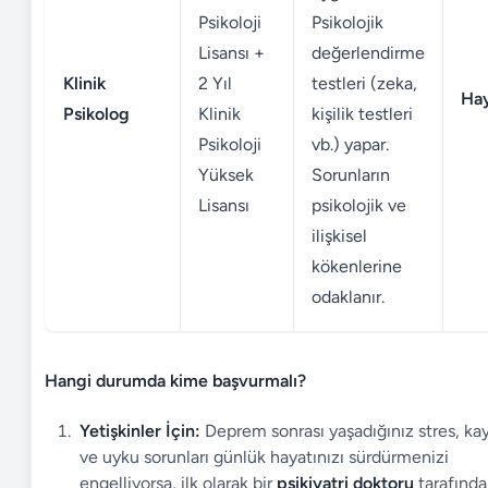
Psikoloji
Psikolojik
Lisansı +
değerlendirme
Klinik
2 Yıl
testleri (zeka,
Hay
Psikolog
Klinik
kişilik testleri
Psikoloji
vb.) yapar.
Yüksek
Sorunların
Lisansı
psikolojik ve
ilişkisel
kökenlerine
odaklanır.
Hangi durumda kime başvurmalı?
Yetişkinler İçin:
Deprem sonrası yaşadığınız stres, ka
ve uyku sorunları günlük hayatınızı sürdürmenizi
engelliyorsa, ilk olarak bir
psikiyatri doktoru
tarafınd