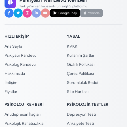
Türkiye'nin en kapsamlı ruh sağlığı platformu
Google Play
Yakında
HIZLI ERIŞIM
YASAL
Ana Sayfa
KVKK
Psikiyatri Randevu
Kullanım Şartları
Psikolog Randevu
Gizlilik Politikası
Hakkımızda
Çerez Politikası
İletişim
Sorumluluk Reddi
Fiyatlar
Site Haritası
PSIKOLOJI REHBERI
PSIKOLOJIK TESTLER
Antidepresan İlaçları
Depresyon Testi
Psikolojik Rahatsızlıklar
Anksiyete Testi