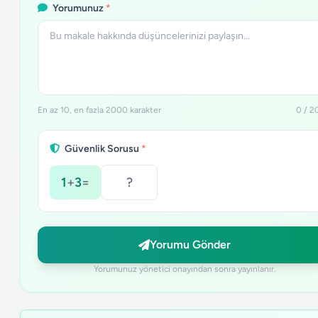
Yorumunuz
*
En az 10, en fazla 2000 karakter
0 / 
Güvenlik Sorusu
*
1
+
3
=
Yorumu Gönder
Yorumunuz yönetici onayından sonra yayınlanır.