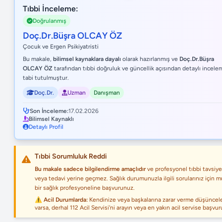
Tıbbi İnceleme:
Doğrulanmış
Doç.Dr.Büşra OLCAY ÖZ
Çocuk ve Ergen Psikiyatristi
Bu makale,
bilimsel kaynaklara dayalı
olarak hazırlanmış ve
Doç.Dr.Büşra
OLCAY ÖZ
tarafından tıbbi doğruluk ve güncellik açısından detaylı incel
tabi tutulmuştur.
Doç.Dr.
Uzman
Danışman
Son İnceleme:
17.02.2026
Bilimsel Kaynaklı
Detaylı Profil
Tıbbi Sorumluluk Reddi
Bu makale sadece bilgilendirme amaçlıdır
ve profesyonel tıbbi tavsiye
veya tedavi yerine geçmez. Sağlık durumunuzla ilgili sorularınız için m
bir sağlık profesyoneline başvurunuz.
⚠️ Acil Durumlarda:
Kendinize veya başkalarına zarar verme düşüncele
varsa, derhal 112 Acil Servisi'ni arayın veya en yakın acil servise başvur