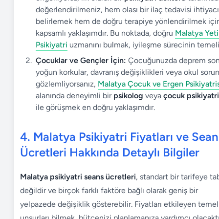
değerlendirilmeniz, hem olası bir ilaç tedavisi ihtiyacı
belirlemek hem de doğru terapiye yönlendirilmek içi
kapsamlı yaklaşımdır. Bu noktada, doğru
Malatya Yeti
Psikiyatri
uzmanını bulmak, iyileşme sürecinin temeli
Çocuklar ve Gençler İçin:
Çocuğunuzda deprem son
yoğun korkular, davranış değişiklikleri veya okul sorun
gözlemliyorsanız,
Malatya
Çocuk ve Ergen Psikiyatris
alanında deneyimli bir
psikolog
veya
çocuk psikiyatri
ile görüşmek en doğru yaklaşımdır.
4. Malatya Psikiyatri Fiyatları ve Sean
Ücretleri Hakkında Detaylı Bilgiler
Malatya psikiyatri seans ücretleri
, standart bir tarifeye ta
değildir ve birçok farklı faktöre bağlı olarak geniş bir
yelpazede değişiklik gösterebilir. Fiyatları etkileyen temel
unsurları bilmek, bütçenizi planlamanıza yardımcı olacaktı