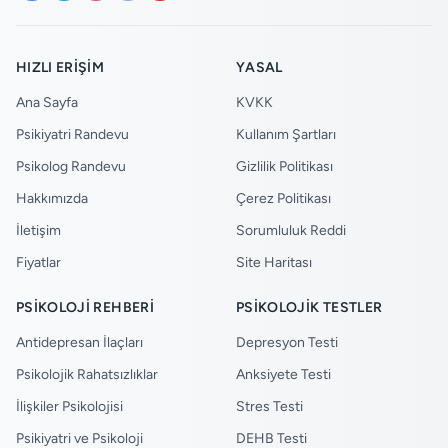
HIZLI ERIŞIM
YASAL
Ana Sayfa
KVKK
Psikiyatri Randevu
Kullanım Şartları
Psikolog Randevu
Gizlilik Politikası
Hakkımızda
Çerez Politikası
İletişim
Sorumluluk Reddi
Fiyatlar
Site Haritası
PSIKOLOJI REHBERI
PSIKOLOJIK TESTLER
Antidepresan İlaçları
Depresyon Testi
Psikolojik Rahatsızlıklar
Anksiyete Testi
İlişkiler Psikolojisi
Stres Testi
Psikiyatri ve Psikoloji
DEHB Testi