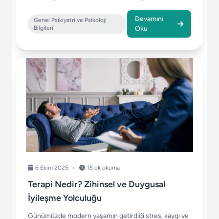
Devamını
Genel Psikiyatri ve Psikoloji
Bilgileri
Oku
6 Ekim 2025
•
15 dk okuma
Terapi Nedir? Zihinsel ve Duygusal
İyileşme Yolculuğu
Günümüzde modern yaşamın getirdiği stres, kaygı ve