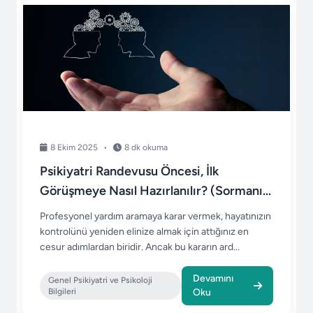
8 Ekim 2025
•
8 dk okuma
Psikiyatri Randevusu Öncesi, İlk
Görüşmeye Nasıl Hazırlanılır? (Sormanız
Gereken 5 Soru)
Profesyonel yardım aramaya karar vermek, hayatınızın
kontrolünü yeniden elinize almak için attığınız en
cesur adımlardan biridir. Ancak bu kararın ard...
Devamını
Genel Psikiyatri ve Psikoloji
Bilgileri
Oku