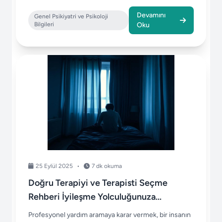
karşılaşı...
Devamını
Genel Psikiyatri ve Psikoloji
Bilgileri
Oku
25 Eylül 2025
•
7 dk okuma
Doğru Terapiyi ve Terapisti Seçme
Rehberi İyileşme Yolculuğunuza
Başlarken
Profesyonel yardım aramaya karar vermek, bir insanın