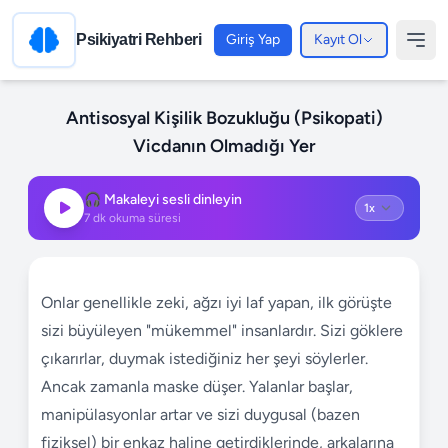
Psikiyatri Rehberi
Giriş Yap
Kayıt Ol
Antisosyal Kişilik Bozukluğu (Psikopati)
Vicdanın Olmadığı Yer
🎧 Makaleyi sesli dinleyin
7
dk okuma süresi
Onlar genellikle zeki, ağzı iyi laf yapan, ilk görüşte
sizi büyüleyen "mükemmel" insanlardır. Sizi göklere
çıkarırlar, duymak istediğiniz her şeyi söylerler.
Ancak zamanla maske düşer. Yalanlar başlar,
manipülasyonlar artar ve sizi duygusal (bazen
fiziksel) bir enkaz haline getirdiklerinde, arkalarına