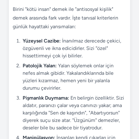
Birini "kötü insan" demek ile "antisosyal kişilik"
demek arasında fark vardır. İşte tanısal kriterlerin
günlük hayattaki yansımaları:
Yüzeysel Cazibe:
İnanılmaz derecede çekici,
özgüvenli ve ikna edicidirler. Sizi "özel"
hissettirmeyi çok iyi bilirler.
Patolojik Yalan:
Yalan söylemek onlar için
nefes almak gibidir. Yakalandıklarında bile
yüzleri kızarmaz, hemen yeni bir yalanla
durumu çevirirler.
Pişmanlık Duymama:
En belirgin özelliktir. Sizi
aldatır, paranızı çalar veya canınızı yakar; ama
karşılığında "Sen de kaşındın", "Abartıyorsun"
diyerek suçu size atar. "Üzgünüm" demezler,
deseler bile bu sadece bir tiyatrodur.
Manipülasyon:
İnsanları kendi çıkarları için