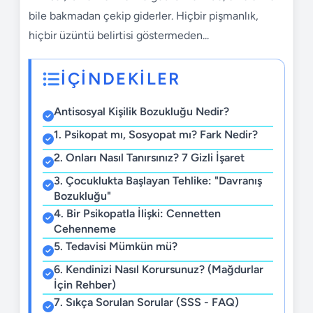
bile bakmadan çekip giderler. Hiçbir pişmanlık,
hiçbir üzüntü belirtisi göstermeden...
İÇİNDEKİLER
Antisosyal Kişilik Bozukluğu Nedir?
1. Psikopat mı, Sosyopat mı? Fark Nedir?
2. Onları Nasıl Tanırsınız? 7 Gizli İşaret
3. Çocuklukta Başlayan Tehlike: "Davranış
Bozukluğu"
4. Bir Psikopatla İlişki: Cennetten
Cehenneme
5. Tedavisi Mümkün mü?
6. Kendinizi Nasıl Korursunuz? (Mağdurlar
İçin Rehber)
7. Sıkça Sorulan Sorular (SSS - FAQ)