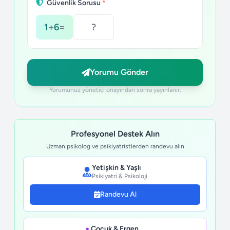
Güvenlik Sorusu
*
1
+
6
=
Yorumu Gönder
Yorumunuz yönetici onayından sonra yayınlanır.
Profesyonel Destek Alın
Uzman psikolog ve psikiyatristlerden randevu alın
Yetişkin & Yaşlı
Psikiyatri & Psikoloji
Randevu Al
Çocuk & Ergen