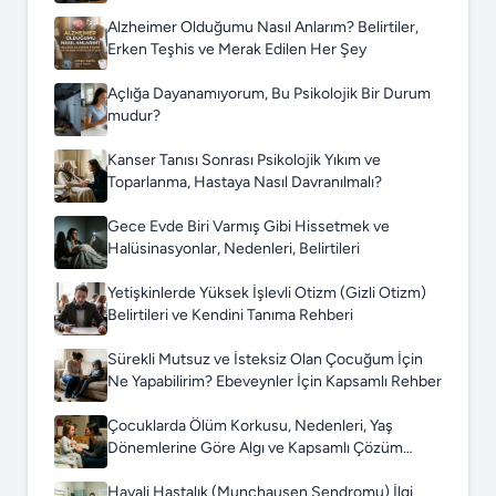
Alzheimer Olduğumu Nasıl Anlarım? Belirtiler,
Erken Teşhis ve Merak Edilen Her Şey
Açlığa Dayanamıyorum, Bu Psikolojik Bir Durum
mudur?
Kanser Tanısı Sonrası Psikolojik Yıkım ve
Toparlanma, Hastaya Nasıl Davranılmalı?
Gece Evde Biri Varmış Gibi Hissetmek ve
Halüsinasyonlar, Nedenleri, Belirtileri
Yetişkinlerde Yüksek İşlevli Otizm (Gizli Otizm)
Belirtileri ve Kendini Tanıma Rehberi
Sürekli Mutsuz ve İsteksiz Olan Çocuğum İçin
Ne Yapabilirim? Ebeveynler İçin Kapsamlı Rehber
Çocuklarda Ölüm Korkusu, Nedenleri, Yaş
Dönemlerine Göre Algı ve Kapsamlı Çözüm
Rehberi
Hayali Hastalık (Munchausen Sendromu) İlgi