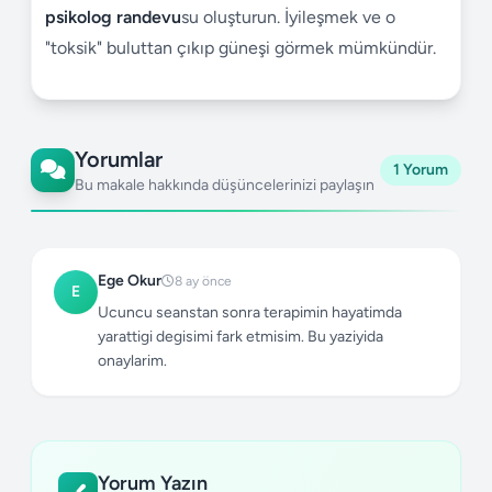
psikolog randevu
su oluşturun. İyileşmek ve o
"toksik" buluttan çıkıp güneşi görmek mümkündür.
Yorumlar
1 Yorum
Bu makale hakkında düşüncelerinizi paylaşın
Ege Okur
8 ay önce
E
Ucuncu seanstan sonra terapimin hayatimda
yarattigi degisimi fark etmisim. Bu yaziyida
onaylarim.
Yorum Yazın