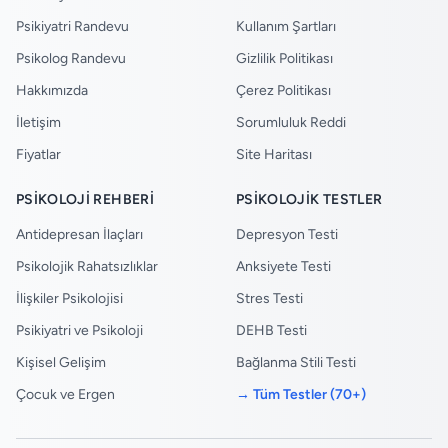
Psikiyatri Randevu
Kullanım Şartları
Psikolog Randevu
Gizlilik Politikası
Hakkımızda
Çerez Politikası
İletişim
Sorumluluk Reddi
Fiyatlar
Site Haritası
PSIKOLOJI REHBERI
PSIKOLOJIK TESTLER
Antidepresan İlaçları
Depresyon Testi
Psikolojik Rahatsızlıklar
Anksiyete Testi
İlişkiler Psikolojisi
Stres Testi
Psikiyatri ve Psikoloji
DEHB Testi
Kişisel Gelişim
Bağlanma Stili Testi
Çocuk ve Ergen
→ Tüm Testler (70+)