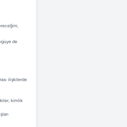
ereceğini,
 övgüye de
sı ilişkilerde
kiler, kimlik
şları