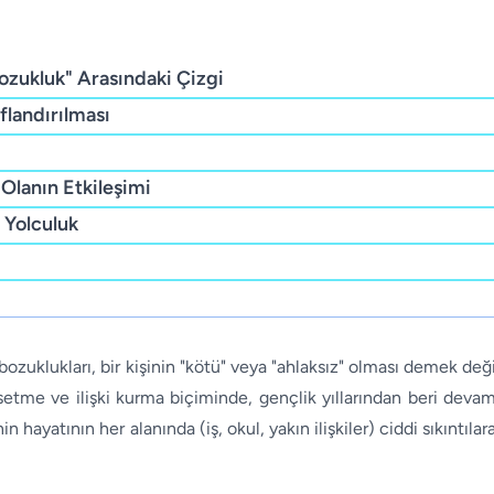
Bozukluk" Arasındaki Çizgi
flandırılması
Olanın Etkileşimi
 Yolculuk
bozuklukları, bir kişinin "kötü" veya "ahlaksız" olması demek değil
issetme ve ilişki kurma biçiminde, gençlik yıllarından beri dev
 hayatının her alanında (iş, okul, yakın ilişkiler) ciddi sıkıntılara