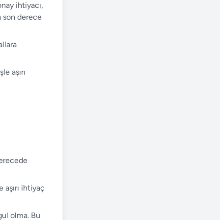
onay ihtiyacı,
da son derece
allara
le aşırı
derecede
aşırı ihtiyaç
gul olma. Bu