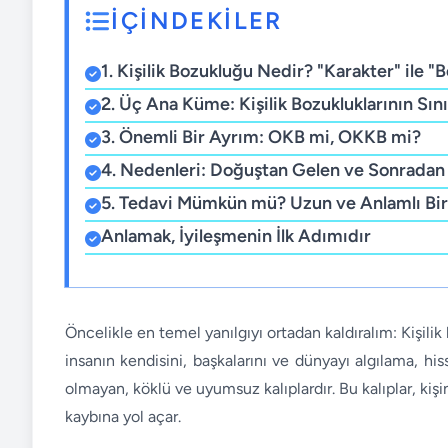
İÇİNDEKİLER
1. Kişilik Bozukluğu Nedir? "Karakter" ile "
2. Üç Ana Küme: Kişilik Bozukluklarının Sını
3. Önemli Bir Ayrım: OKB mi, OKKB mi?
4. Nedenleri: Doğuştan Gelen ve Sonradan 
5. Tedavi Mümkün mü? Uzun ve Anlamlı Bir
Anlamak, İyileşmenin İlk Adımıdır
Öncelikle en temel yanılgıyı ortadan kaldıralım: Kişilik 
insanın kendisini, başkalarını ve dünyayı algılama, h
olmayan, köklü ve uyumsuz kalıplardır. Bu kalıplar, kişinin
kaybına yol açar.