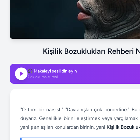
Kişilik Bozuklukları Rehberi 
🎧 Makaleyi sesli dinleyin
7
dk okuma süresi
"O tam bir narsist." "Davranışları çok borderline." B
duyarız. Genellikle birini eleştirmek veya yargılamak 
yanlış anlaşılan konulardan birinin, yani
Kişilik Bozukluk