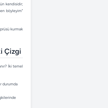
ün kendisidir;
"ben böyleyim"
köprüsü kurmak
i Çizgi
nır? İki temel
Her durumda
şkilerinde