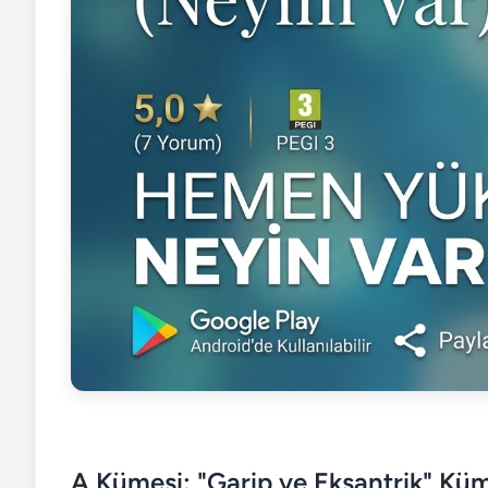
A Kümesi: "Garip ve Eksantrik" Kü