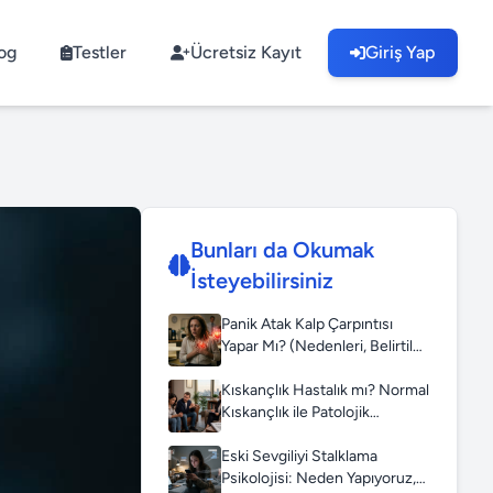
og
Testler
Ücretsiz Kayıt
Giriş Yap
Bunları da Okumak
İsteyebilirsiniz
Panik Atak Kalp Çarpıntısı
Yapar Mı? (Nedenleri, Belirtileri
ve Çözüm Yolları)
Kıskançlık Hastalık mı? Normal
Kıskançlık ile Patolojik
Kıskançlığın Farkı
Eski Sevgiliyi Stalklama
Psikolojisi: Neden Yapıyoruz,