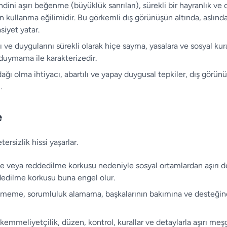
dini aşırı beğenme (büyüklük sanrıları), sürekli bir hayranlık ve 
n kullanma eğilimidir. Bu görkemli dış görünüşün altında, aslın
asiyet yatar.
ı ve duygularını sürekli olarak hiçe sayma, yasalara ve sosyal kur
duymama ile karakterizedir.
dağı olma ihtiyacı, abartılı ve yapay duygusal tepkiler, dış görünüş
.
e
ersizlik hissi yaşarlar.
me veya reddedilme korkusu nedeniyle sosyal ortamlardan aşırı 
ddedilme korkusu buna engel olur.
ememe, sorumluluk alamama, başkalarının bakımına ve desteğine 
emmeliyetçilik, düzen, kontrol, kurallar ve detaylarla aşırı meş