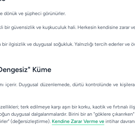
içe dönük ve şüpheci görünürler.
li bir güvensizlik ve kuşkuculuk hali. Herkesin kendisine zarar v
m bir ilgisizlik ve duygusal soğukluk. Yalnızlığı tercih ederler ve
 Dengesiz" Küme
ını içerir. Duygusal düzenlemede, dürtü kontrolünde ve kişilerara
llikleri; terk edilmeye karşı aşırı bir korku, kaotik ve fırtınalı iliş
ğun duygusal dalgalanmalardır. Birini bir an "göklere çıkarırken"
irler" (değersizleştirme).
Kendine Zarar Verme ve
intihar davranı