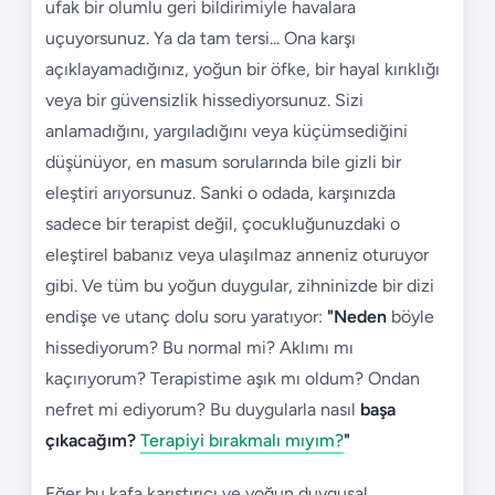
ufak bir olumlu geri bildirimiyle havalara
uçuyorsunuz. Ya da tam tersi... Ona karşı
açıklayamadığınız, yoğun bir öfke, bir hayal kırıklığı
veya bir güvensizlik hissediyorsunuz. Sizi
anlamadığını, yargıladığını veya küçümsediğini
düşünüyor, en masum sorularında bile gizli bir
eleştiri arıyorsunuz. Sanki o odada, karşınızda
sadece bir terapist değil, çocukluğunuzdaki o
eleştirel babanız veya ulaşılmaz anneniz oturuyor
gibi. Ve tüm bu yoğun duygular, zihninizde bir dizi
endişe ve utanç dolu soru yaratıyor:
"Neden
böyle
hissediyorum? Bu normal mi? Aklımı mı
kaçırıyorum? Terapistime aşık mı oldum? Ondan
nefret mi ediyorum? Bu duygularla nasıl
başa
çıkacağım?
Terapiyi bırakmalı mıyım?
"
Eğer bu kafa karıştırıcı ve yoğun duygusal