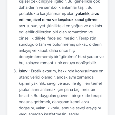
kişisel çekiciliğiyle ilgilidir. Bu, genellikle çok
daha derin ve sembolik anlamlar taşır. Bu,
çocuklukta karşılanmamış olan
yakınlık, arzu
edilme, özel olma ve koşulsuz kabul görme
arzusunun, yetişkinlikteki en yoğun ve en kabul
edilebilir dillerden biri olan romantizm ve
cinsellik diliyle ifade edilmesidir. Terapistin
sunduğu o tam ve bölünmemiş dikkat, o derin
anlayış ve kabul, daha önce hiç
deneyimlenmemiş bir "görülme" hissi yaratır ve
bu, kolayca romantik bir arzuya dönüşebilir.
İşlevi:
Erotik aktarım, hakkında konuşulması en
utanç verici olanıdır, ancak aynı zamanda
kişinin yakınlık, sevgi ve arzu ile ilgili en temel
şablonlarını anlamak için paha biçilmez bir
fırsattır. Bu duyguları güvenli bir şekilde terapi
odasına getirmek, danışanın kendi arzu
doğasını, yakınlık korkularını ve sevgi arayışını
yargılamadan keşfetmesini sağlar.