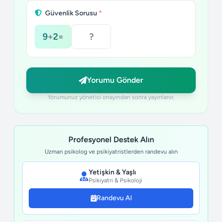
Güvenlik Sorusu
*
9
+
2
=
Yorumu Gönder
Yorumunuz yönetici onayından sonra yayınlanır.
Profesyonel Destek Alın
Uzman psikolog ve psikiyatristlerden randevu alın
Yetişkin & Yaşlı
Psikiyatri & Psikoloji
Randevu Al