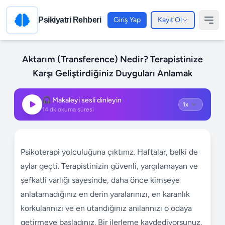
Psikiyatri Rehberi
Giriş Yap
Kayıt Ol
Aktarım (Transference) Nedir? Terapistinize
Karşı Geliştirdiğiniz Duyguları Anlamak
🎧 Makaleyi sesli dinleyin
14
dk okuma süresi
Psikoterapi yolculuğuna çıktınız. Haftalar, belki de
aylar geçti. Terapistinizin güvenli, yargılamayan ve
şefkatli varlığı sayesinde, daha önce kimseye
anlatamadığınız en derin yaralarınızı, en karanlık
korkularınızı ve en utandığınız anılarınızı o odaya
getirmeye başladınız. Bir ilerleme kaydediyorsunuz.