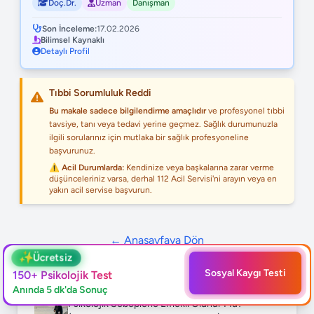
Doç.Dr.
Uzman
Danışman
Son İnceleme:
17.02.2026
Bilimsel Kaynaklı
Detaylı Profil
Tıbbi Sorumluluk Reddi
Bu makale sadece bilgilendirme amaçlıdır
ve profesyonel tıbbi
tavsiye, tanı veya tedavi yerine geçmez. Sağlık durumunuzla
ilgili sorularınız için mutlaka bir sağlık profesyoneline
başvurunuz.
⚠️ Acil Durumlarda:
Kendinize veya başkalarına zarar verme
düşünceleriniz varsa, derhal 112 Acil Servisi'ni arayın veya en
yakın acil servise başvurun.
← Anasayfaya Dön
✨
Ücretsiz
Sosyal Kaygı Testi
Bunları da Okumak İsteyebilirsiniz
150+ Psikolojik Test
Anında 5 dk'da Sonuç
Psikolojik Sebeplerle Emekli Olunur Mu?