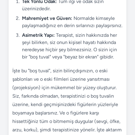
Tek Yönlü Odak:
Tüm ilgi ve odak sizin
üzerinizdedir.
Mahremiyet ve Güven:
Normalde kimseyle
paylaşmadığınız en derin sırlarınızı paylaşırsınız.
Asimetrik Yapı:
Terapist, sizin hakkınızda her
şeyi bilirken, siz onun kişisel hayatı hakkında
neredeyse hiçbir şey bilmezsiniz. O sizin için
bir "boş tuval" veya "beyaz bir ekran" gibidir.
İşte bu "boş tuval", sizin bilinçdışınızın, o eski
şablonları ve o eski filmleri üzerine yansıtması
(projeksiyon) için mükemmel bir yüzey oluşturur.
Siz, farkında olmadan, terapistinizi o boş tuvalin
üzerine, kendi geçmişinizdeki figürlerin yüzleriyle
boyamaya başlarsınız. Ve o figürlere karşı
hissettiğiniz tüm o bitmemiş duygular (sevgi, öfke,
arzu, korku), şimdi terapistinize yönelir. İşte aktarım