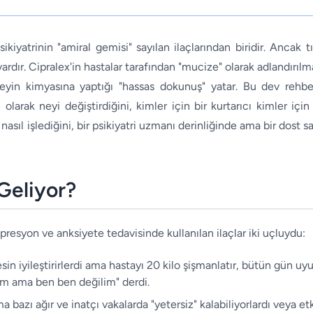
iyatrinin "amiral gemisi" sayılan ilaçlarından biridir. Ancak 
rdır. Cipralex'in hastalar tarafından "mucize" olarak adlandırılma
beyin kimyasına yaptığı "hassas dokunuş" yatar. Bu dev rehbe
arak neyi değiştirdiğini, kimler için bir kurtarıcı kimler için h
asıl işlediğini, bir psikiyatri uzmanı derinliğinde ama bir dost 
Geliyor?
resyon ve anksiyete tedavisinde kullanılan ilaçlar iki uçluydu:
in iyileştirirlerdi ama hastayı 20 kilo şişmanlatır, bütün gün uyu
ştim ama ben ben değilim" derdi.
a bazı ağır ve inatçı vakalarda "yetersiz" kalabiliyorlardı veya et