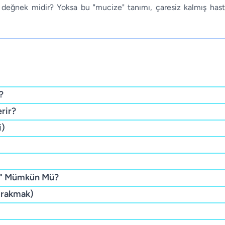
r değnek midir? Yoksa bu "mucize" tanımı, çaresiz kalmış hasta
?
rir?
i)
tul" Mümkün Mü?
Bırakmak)