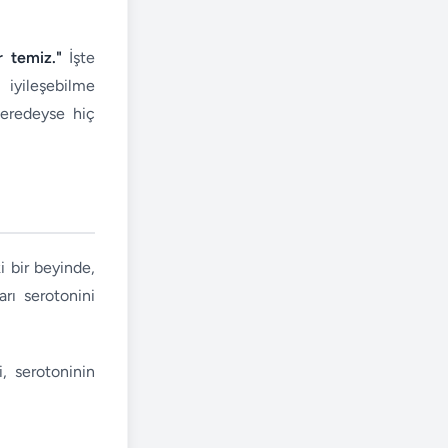
r temiz."
İşte
 iyileşebilme
neredeyse hiç
i bir beyinde,
arı serotonini
, serotoninin