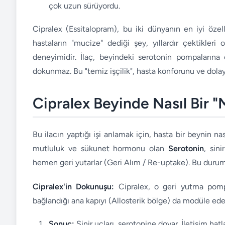
çok uzun sürüyordu.
Cipralex (Essitalopram), bu iki dünyanın en iyi özelli
hastaların "mucize" dediği şey, yıllardır çektikle
deneyimidir. İlaç, beyindeki serotonin pompalarına o
dokunmaz. Bu "temiz işçilik", hasta konforunu ve dolay
Cipralex Beyinde Nasıl Bir "
Bu ilacın yaptığı işi anlamak için, hasta bir beynin na
mutluluk ve sükunet hormonu olan
Serotonin
, sin
hemen geri yutarlar (Geri Alım / Re-uptake). Bu durum, 
Cipralex'in Dokunuşu:
Cipralex, o geri yutma pompa
bağlandığı ana kapıyı (Allosterik bölge) da modüle ede
Sonuç:
Sinir uçları, serotonine doyar. İletişim hatlar