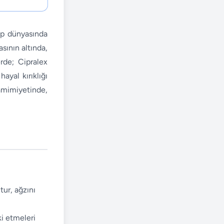
tıp dünyasında
sının altında,
rde; Cipralex
ayal kırıklığı
samimiyetinde,
tur, ağzını
ki etmeleri