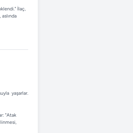
lendi." İlaç,
 aslında
yla yaşarlar.
r: "Atak
ilinmesi,