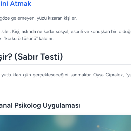
nini Atmak
göze gelemeyen, yüzü kızaran kişiler.
 siler. Kişi, aslında ne kadar sosyal, esprili ve konuşkan biri old
i "korku örtüsünü" kaldırır.
r? (Sabır Testi)
 yuttukları gün gerçekleşeceğini sanmaktır. Oysa Cipralex, "y
Sanal Psikolog Uygulaması